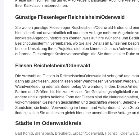
Preise dann schnell mal um 40 – 70 Prozent ansteigen. Auch die Preise f
Ihrer Kalkulation mitberechnen.
Günstige Fliesenleger Reichelsheim/Odenwald
Sie wollen günstige Fliesenleger Reichelsheim/Odenwald finden und eine
hier schnell und unverbindlich mit nur einer Anfrage mehrere Angebote vo
konkretes Angebot unterbreiten können, was auf Ihre Wünsche und Bedürf
Besichtigungstermin vereinbaren, wo Sie alle Details im Einzelnen bes
bei der Umsetzung Ihres Projektes einholen können. Je nach Aufwand un
erfahrene Fliesenleger Kostenvoranschläge, die Sie dann in aller Ruhe ve
Fliesen Reichelsheim/Odenwald
Die Auswahl an Fliesen in Reichelsheim/Odenwald ist sehr groß und man k
dann als Badfliesen, Bodenfliesen oder Wandfliesen verwendet werden. Fl
Wandverkleidung oder als Bodenbelag Verwendung finden. Diese Art der F
Farben und Größen, bis hin zum Mosaik. Der Gestaltungsmöglichkeit von an
andere und zugleich beliebte Form der Fliesen sind die Natursteinplatten,
vorkommenden Gesteinen geschnitten und geschliffen werden. Beliebte Pl
Sandstein, sie finden Verwendung im Innen- und Außenbereich von Gebäu
finden, stellen Sie am besten gleich hier eine unverbindliche Anfrage an d
Städte im Odenwaldkreis
Bad König
,
Brensbach
,
Breuberg
,
Erbach/Odenwald
,
Höchst i. Odenwald