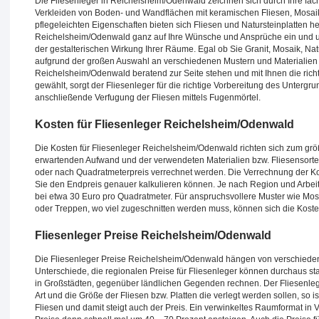
Die Fliesenleger in Reichelsheim/Odenwald zeichnen sich durch Ihre fach
Verkleiden von Boden- und Wandflächen mit keramischen Fliesen, Mosaik
pflegeleichten Eigenschaften bieten sich Fliesen und Natursteinplatten 
Reichelsheim/Odenwald ganz auf Ihre Wünsche und Ansprüche ein und unt
der gestalterischen Wirkung Ihrer Räume. Egal ob Sie Granit, Mosaik, Na
aufgrund der großen Auswahl an verschiedenen Mustern und Materialien 
Reichelsheim/Odenwald beratend zur Seite stehen und mit Ihnen die richtig
gewählt, sorgt der Fliesenleger für die richtige Vorbereitung des Untergr
anschließende Verfugung der Fliesen mittels Fugenmörtel.
Kosten für Fliesenleger Reichelsheim/Odenwald
Die Kosten für Fliesenleger Reichelsheim/Odenwald richten sich zum grö
erwartenden Aufwand und der verwendeten Materialien bzw. Fliesensorte
oder nach Quadratmeterpreis verrechnet werden. Die Verrechnung der Kost
Sie den Endpreis genauer kalkulieren können. Je nach Region und Arbei
bei etwa 30 Euro pro Quadratmeter. Für anspruchsvollere Muster wie Mos
oder Treppen, wo viel zugeschnitten werden muss, können sich die Koste
Fliesenleger Preise Reichelsheim/Odenwald
Die Fliesenleger Preise Reichelsheim/Odenwald hängen von verschieden
Unterschiede, die regionalen Preise für Fliesenleger können durchaus s
in Großstädten, gegenüber ländlichen Gegenden rechnen. Der Fliesenleg
Art und die Größe der Fliesen bzw. Platten die verlegt werden sollen, so is
Fliesen und damit steigt auch der Preis. Ein verwinkeltes Raumformat in