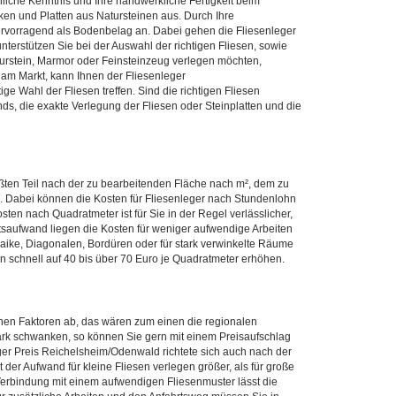
liche Kenntnis und Ihre handwerkliche Fertigkeit beim
en und Platten aus Natursteinen aus. Durch Ihre
hervorragend als Bodenbelag an. Dabei gehen die Fliesenleger
erstützen Sie bei der Auswahl der richtigen Fliesen, sowie
turstein, Marmor oder Feinsteinzeug verlegen möchten,
am Markt, kann Ihnen der Fliesenleger
e Wahl der Fliesen treffen. Sind die richtigen Fliesen
unds, die exakte Verlegung der Fliesen oder Steinplatten und die
ßten Teil nach der zu bearbeitenden Fläche nach m², dem zu
. Dabei können die Kosten für Fliesenleger nach Stundenlohn
en nach Quadratmeter ist für Sie in der Regel verlässlicher,
tsaufwand liegen die Kosten für weniger aufwendige Arbeiten
aike, Diagonalen, Bordüren oder für stark verwinkelte Räume
n schnell auf 40 bis über 70 Euro je Quadratmeter erhöhen.
en Faktoren ab, das wären zum einen die regionalen
tark schwanken, so können Sie gern mit einem Preisaufschlag
er Preis Reichelsheim/Odenwald richtete sich auch nach der
t der Aufwand für kleine Fliesen verlegen größer, als für große
 Verbindung mit einem aufwendigen Fliesenmuster lässt die