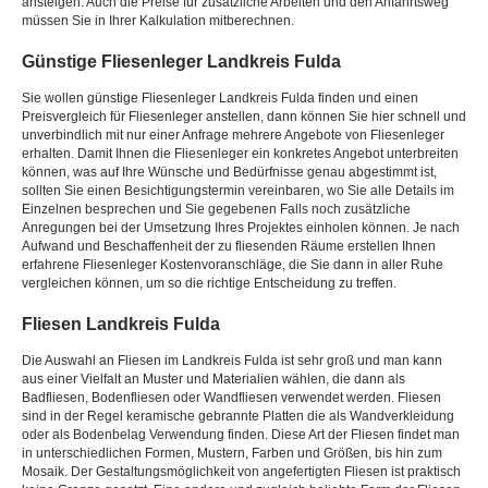
ansteigen. Auch die Preise für zusätzliche Arbeiten und den Anfahrtsweg
müssen Sie in Ihrer Kalkulation mitberechnen.
Günstige Fliesenleger Landkreis Fulda
Sie wollen günstige Fliesenleger Landkreis Fulda finden und einen
Preisvergleich für Fliesenleger anstellen, dann können Sie hier schnell und
unverbindlich mit nur einer Anfrage mehrere Angebote von Fliesenleger
erhalten. Damit Ihnen die Fliesenleger ein konkretes Angebot unterbreiten
können, was auf Ihre Wünsche und Bedürfnisse genau abgestimmt ist,
sollten Sie einen Besichtigungstermin vereinbaren, wo Sie alle Details im
Einzelnen besprechen und Sie gegebenen Falls noch zusätzliche
Anregungen bei der Umsetzung Ihres Projektes einholen können. Je nach
Aufwand und Beschaffenheit der zu fliesenden Räume erstellen Ihnen
erfahrene Fliesenleger Kostenvoranschläge, die Sie dann in aller Ruhe
vergleichen können, um so die richtige Entscheidung zu treffen.
Fliesen Landkreis Fulda
Die Auswahl an Fliesen im Landkreis Fulda ist sehr groß und man kann
aus einer Vielfalt an Muster und Materialien wählen, die dann als
Badfliesen, Bodenfliesen oder Wandfliesen verwendet werden. Fliesen
sind in der Regel keramische gebrannte Platten die als Wandverkleidung
oder als Bodenbelag Verwendung finden. Diese Art der Fliesen findet man
in unterschiedlichen Formen, Mustern, Farben und Größen, bis hin zum
Mosaik. Der Gestaltungsmöglichkeit von angefertigten Fliesen ist praktisch