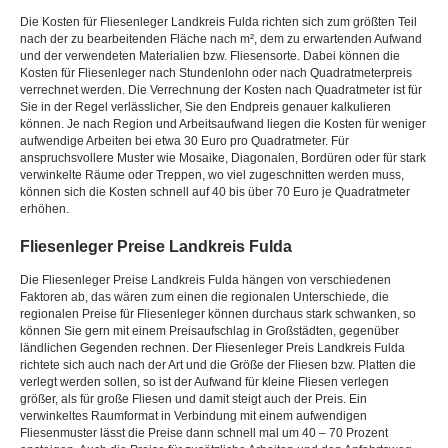
Die Kosten für Fliesenleger Landkreis Fulda richten sich zum größten Teil
nach der zu bearbeitenden Fläche nach m², dem zu erwartenden Aufwand
und der verwendeten Materialien bzw. Fliesensorte. Dabei können die
Kosten für Fliesenleger nach Stundenlohn oder nach Quadratmeterpreis
verrechnet werden. Die Verrechnung der Kosten nach Quadratmeter ist für
Sie in der Regel verlässlicher, Sie den Endpreis genauer kalkulieren
können. Je nach Region und Arbeitsaufwand liegen die Kosten für weniger
aufwendige Arbeiten bei etwa 30 Euro pro Quadratmeter. Für
anspruchsvollere Muster wie Mosaike, Diagonalen, Bordüren oder für stark
verwinkelte Räume oder Treppen, wo viel zugeschnitten werden muss,
können sich die Kosten schnell auf 40 bis über 70 Euro je Quadratmeter
erhöhen.
Fliesenleger Preise Landkreis Fulda
Die Fliesenleger Preise Landkreis Fulda hängen von verschiedenen
Faktoren ab, das wären zum einen die regionalen Unterschiede, die
regionalen Preise für Fliesenleger können durchaus stark schwanken, so
können Sie gern mit einem Preisaufschlag in Großstädten, gegenüber
ländlichen Gegenden rechnen. Der Fliesenleger Preis Landkreis Fulda
richtete sich auch nach der Art und die Größe der Fliesen bzw. Platten die
verlegt werden sollen, so ist der Aufwand für kleine Fliesen verlegen
größer, als für große Fliesen und damit steigt auch der Preis. Ein
verwinkeltes Raumformat in Verbindung mit einem aufwendigen
Fliesenmuster lässt die Preise dann schnell mal um 40 – 70 Prozent