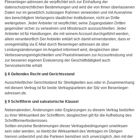
Fliesenleger-adressen.de verpflichtet sich zur Einhaltung der
datenschutzrechtlichen Bestimmungen und wird die von Ihnen überlassenen
Daten nur im gesetzlich zulässigen Rahmen verwenden und mit Ausnahme
des berechtigtem Verlangens staatlicher Institutionen, nicht an Dritte
weitergeben. Jeder Anbieter ist verpflichtet, seine Zugangsdaten Dritten
gegenüber sicher zu verwahren und Missbrauch auszuschließen. Jeder
Anbieter ist für Handlungen, die mit seinem Account durchgeführt werden,
allein verantwortlich Der Anbieter erklärt sich damit einverstanden, dass er
unregelmäßig via E-Mail durch fliesenleger-adressen.de über
Leistungsänderungen im Angebot informiert wird, desgleichen über
Verbesserungsmöglichkeiten und Praxishinweisen zur Accountnutzung und
zur besseren eigenen Evaluierung der Geschäftstätigkeit auch
Serviceberichte erhält.
§ 8 Geltendes Recht und Gerichtsstand
Ausschließlicher Gerichtsstand für Streitigkeiten aus oder in Zusammenhang
mit diesem Vertrag ist für beide Vertragsparteien der Sitz von fliesenleger-
adressen.de.
§ 9 Schriftform und salvatorische Klausel
Nebenabreden, Änderungen oder Ergänzungen zu diesem Vertrag bedürfen
zu ihrer Wirksamkeit der Schriftform, desgleichen gilt für die Aufhebung des
Schriftformerfordernisses.
Sollten einzelne Bestimmungen dieser Vertragsbedingungen unwirksam
sein oder werden, so bleibt die Wirksamkeit des Vertrages im Übrigen
hiervon unberührt und die Parteien bemühen sich unverzüglich, den mit der