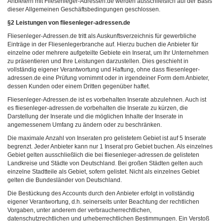
Anbietern mit Fliesenleger-Adressen.de werden ausschließlich auf der Basis
dieser Allgemeinen Geschäftsbedingungen geschlossen.
§2 Leistungen von fliesenleger-adressen.de
Fliesenleger-Adressen.de tritt als Auskunftsverzeichnis für gewerbliche
Einträge in der Fliesenlegerbranche auf. Hierzu buchen die Anbieter für
einzelne oder mehrere aufgeteilte Gebiete ein Inserat, um Ihr Unternehmen
zu präsentieren und Ihre Leistungen darzustellen. Dies geschieht in
vollständig eigener Verantwortung und Haftung, ohne dass fliesenleger-
adressen.de eine Prüfung vornimmt oder in irgendeiner Form dem Anbieter,
dessen Kunden oder einem Dritten gegenüber haftet.
Fliesenleger-Adressen.de ist es vorbehalten Inserate abzulehnen. Auch ist
es fliesenleger-adressen.de vorbehalten die Inserate zu kürzen, die
Darstellung der Inserate und die möglichen Inhalte der Inserate in
angemessenem Umfang zu ändern oder zu beschränken.
Die maximale Anzahl von Inseraten pro gelistetem Gebiet ist auf 5 Inserate
begrenzt. Jeder Anbieter kann nur 1 Inserat pro Gebiet buchen. Als einzelnes
Gebiet gelten ausschließlich die bei fliesenleger-adressen.de gelisteten
Landkreise und Städte von Deutschland. Bei großen Städten gelten auch
einzelne Stadtteile als Gebiet, sofern gelistet. Nicht als einzelnes Gebiet
gelten die Bundesländer von Deutschland.
Die Bestückung des Accounts durch den Anbieter erfolgt in vollständig
eigener Verantwortung, d.h. seinerseits unter Beachtung der rechtlichen
Vorgaben, unter anderem der verbraucherrechtlichen,
datenschutzrechtlichen und urheberrechtlichen Bestimmungen. Ein Verstoß