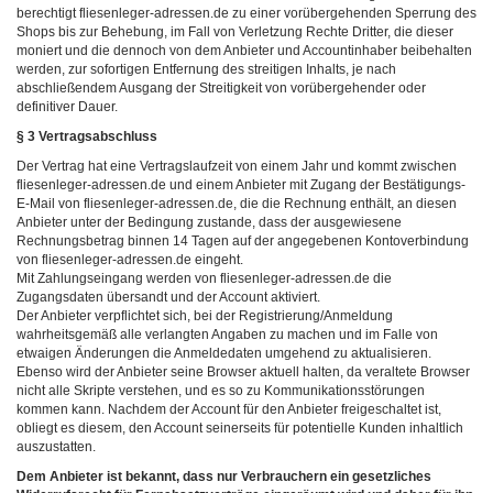
berechtigt fliesenleger-adressen.de zu einer vorübergehenden Sperrung des
Shops bis zur Behebung, im Fall von Verletzung Rechte Dritter, die dieser
moniert und die dennoch von dem Anbieter und Accountinhaber beibehalten
werden, zur sofortigen Entfernung des streitigen Inhalts, je nach
abschließendem Ausgang der Streitigkeit von vorübergehender oder
definitiver Dauer.
§ 3 Vertragsabschluss
Der Vertrag hat eine Vertragslaufzeit von einem Jahr und kommt zwischen
fliesenleger-adressen.de und einem Anbieter mit Zugang der Bestätigungs-
E-Mail von fliesenleger-adressen.de, die die Rechnung enthält, an diesen
Anbieter unter der Bedingung zustande, dass der ausgewiesene
Rechnungsbetrag binnen 14 Tagen auf der angegebenen Kontoverbindung
von fliesenleger-adressen.de eingeht.
Mit Zahlungseingang werden von fliesenleger-adressen.de die
Zugangsdaten übersandt und der Account aktiviert.
Der Anbieter verpflichtet sich, bei der Registrierung/Anmeldung
wahrheitsgemäß alle verlangten Angaben zu machen und im Falle von
etwaigen Änderungen die Anmeldedaten umgehend zu aktualisieren.
Ebenso wird der Anbieter seine Browser aktuell halten, da veraltete Browser
nicht alle Skripte verstehen, und es so zu Kommunikationsstörungen
kommen kann. Nachdem der Account für den Anbieter freigeschaltet ist,
obliegt es diesem, den Account seinerseits für potentielle Kunden inhaltlich
auszustatten.
Dem Anbieter ist bekannt, dass nur Verbrauchern ein gesetzliches