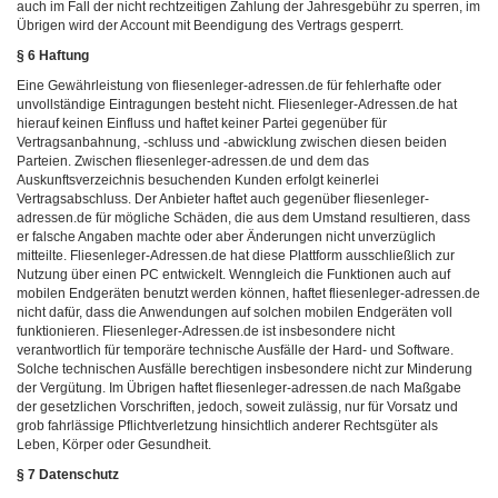
auch im Fall der nicht rechtzeitigen Zahlung der Jahresgebühr zu sperren, im
Übrigen wird der Account mit Beendigung des Vertrags gesperrt.
§ 6 Haftung
Eine Gewährleistung von fliesenleger-adressen.de für fehlerhafte oder
unvollständige Eintragungen besteht nicht. Fliesenleger-Adressen.de hat
hierauf keinen Einfluss und haftet keiner Partei gegenüber für
Vertragsanbahnung, -schluss und -abwicklung zwischen diesen beiden
Parteien. Zwischen fliesenleger-adressen.de und dem das
Auskunftsverzeichnis besuchenden Kunden erfolgt keinerlei
Vertragsabschluss. Der Anbieter haftet auch gegenüber fliesenleger-
adressen.de für mögliche Schäden, die aus dem Umstand resultieren, dass
er falsche Angaben machte oder aber Änderungen nicht unverzüglich
mitteilte. Fliesenleger-Adressen.de hat diese Plattform ausschließlich zur
Nutzung über einen PC entwickelt. Wenngleich die Funktionen auch auf
mobilen Endgeräten benutzt werden können, haftet fliesenleger-adressen.de
nicht dafür, dass die Anwendungen auf solchen mobilen Endgeräten voll
funktionieren. Fliesenleger-Adressen.de ist insbesondere nicht
verantwortlich für temporäre technische Ausfälle der Hard- und Software.
Solche technischen Ausfälle berechtigen insbesondere nicht zur Minderung
der Vergütung. Im Übrigen haftet fliesenleger-adressen.de nach Maßgabe
der gesetzlichen Vorschriften, jedoch, soweit zulässig, nur für Vorsatz und
grob fahrlässige Pflichtverletzung hinsichtlich anderer Rechtsgüter als
Leben, Körper oder Gesundheit.
§ 7 Datenschutz