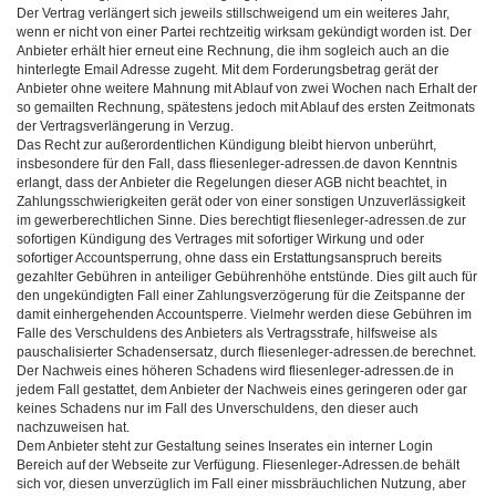
Der Vertrag verlängert sich jeweils stillschweigend um ein weiteres Jahr,
wenn er nicht von einer Partei rechtzeitig wirksam gekündigt worden ist. Der
Anbieter erhält hier erneut eine Rechnung, die ihm sogleich auch an die
hinterlegte Email Adresse zugeht. Mit dem Forderungsbetrag gerät der
Anbieter ohne weitere Mahnung mit Ablauf von zwei Wochen nach Erhalt der
so gemailten Rechnung, spätestens jedoch mit Ablauf des ersten Zeitmonats
der Vertragsverlängerung in Verzug.
Das Recht zur außerordentlichen Kündigung bleibt hiervon unberührt,
insbesondere für den Fall, dass fliesenleger-adressen.de davon Kenntnis
erlangt, dass der Anbieter die Regelungen dieser AGB nicht beachtet, in
Zahlungsschwierigkeiten gerät oder von einer sonstigen Unzuverlässigkeit
im gewerberechtlichen Sinne. Dies berechtigt fliesenleger-adressen.de zur
sofortigen Kündigung des Vertrages mit sofortiger Wirkung und oder
sofortiger Accountsperrung, ohne dass ein Erstattungsanspruch bereits
gezahlter Gebühren in anteiliger Gebührenhöhe entstünde. Dies gilt auch für
den ungekündigten Fall einer Zahlungsverzögerung für die Zeitspanne der
damit einhergehenden Accountsperre. Vielmehr werden diese Gebühren im
Falle des Verschuldens des Anbieters als Vertragsstrafe, hilfsweise als
pauschalisierter Schadensersatz, durch fliesenleger-adressen.de berechnet.
Der Nachweis eines höheren Schadens wird fliesenleger-adressen.de in
jedem Fall gestattet, dem Anbieter der Nachweis eines geringeren oder gar
keines Schadens nur im Fall des Unverschuldens, den dieser auch
nachzuweisen hat.
Dem Anbieter steht zur Gestaltung seines Inserates ein interner Login
Bereich auf der Webseite zur Verfügung. Fliesenleger-Adressen.de behält
sich vor, diesen unverzüglich im Fall einer missbräuchlichen Nutzung, aber