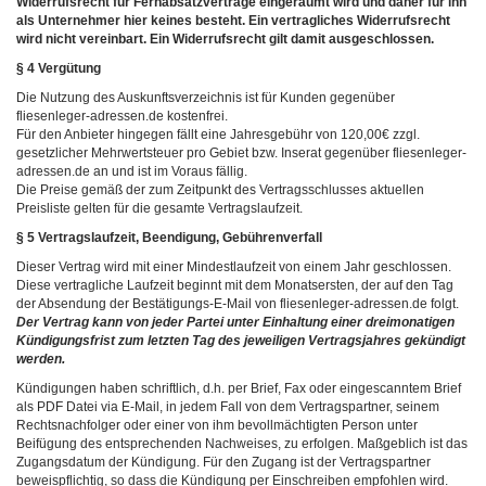
Widerrufsrecht für Fernabsatzverträge eingeräumt wird und daher für ihn
als Unternehmer hier keines besteht. Ein vertragliches Widerrufsrecht
wird nicht vereinbart. Ein Widerrufsrecht gilt damit ausgeschlossen.
§ 4 Vergütung
Die Nutzung des Auskunftsverzeichnis ist für Kunden gegenüber
fliesenleger-adressen.de kostenfrei.
Für den Anbieter hingegen fällt eine Jahresgebühr von 120,00€ zzgl.
gesetzlicher Mehrwertsteuer pro Gebiet bzw. Inserat gegenüber fliesenleger-
adressen.de an und ist im Voraus fällig.
Die Preise gemäß der zum Zeitpunkt des Vertragsschlusses aktuellen
Preisliste gelten für die gesamte Vertragslaufzeit.
§ 5 Vertragslaufzeit, Beendigung, Gebührenverfall
Dieser Vertrag wird mit einer Mindestlaufzeit von einem Jahr geschlossen.
Diese vertragliche Laufzeit beginnt mit dem Monatsersten, der auf den Tag
der Absendung der Bestätigungs-E-Mail von fliesenleger-adressen.de folgt.
Der Vertrag kann von jeder Partei unter Einhaltung einer dreimonatigen
Kündigungsfrist zum letzten Tag des jeweiligen Vertragsjahres gekündigt
werden.
Kündigungen haben schriftlich, d.h. per Brief, Fax oder eingescanntem Brief
als PDF Datei via E-Mail, in jedem Fall von dem Vertragspartner, seinem
Rechtsnachfolger oder einer von ihm bevollmächtigten Person unter
Beifügung des entsprechenden Nachweises, zu erfolgen. Maßgeblich ist das
Zugangsdatum der Kündigung. Für den Zugang ist der Vertragspartner
beweispflichtig, so dass die Kündigung per Einschreiben empfohlen wird.