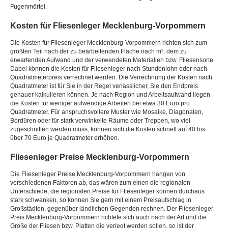
Fugenmörtel.
Kosten für Fliesenleger Mecklenburg-Vorpommern
Die Kosten für Fliesenleger Mecklenburg-Vorpommern richten sich zum
größten Teil nach der zu bearbeitenden Fläche nach m², dem zu
erwartenden Aufwand und der verwendeten Materialien bzw. Fliesensorte.
Dabei können die Kosten für Fliesenleger nach Stundenlohn oder nach
Quadratmeterpreis verrechnet werden. Die Verrechnung der Kosten nach
Quadratmeter ist für Sie in der Regel verlässlicher, Sie den Endpreis
genauer kalkulieren können. Je nach Region und Arbeitsaufwand liegen
die Kosten für weniger aufwendige Arbeiten bei etwa 30 Euro pro
Quadratmeter. Für anspruchsvollere Muster wie Mosaike, Diagonalen,
Bordüren oder für stark verwinkelte Räume oder Treppen, wo viel
zugeschnitten werden muss, können sich die Kosten schnell auf 40 bis
über 70 Euro je Quadratmeter erhöhen.
Fliesenleger Preise Mecklenburg-Vorpommern
Die Fliesenleger Preise Mecklenburg-Vorpommern hängen von
verschiedenen Faktoren ab, das wären zum einen die regionalen
Unterschiede, die regionalen Preise für Fliesenleger können durchaus
stark schwanken, so können Sie gern mit einem Preisaufschlag in
Großstädten, gegenüber ländlichen Gegenden rechnen. Der Fliesenleger
Preis Mecklenburg-Vorpommern richtete sich auch nach der Art und die
Größe der Fliesen bzw. Platten die verlegt werden sollen, so ist der