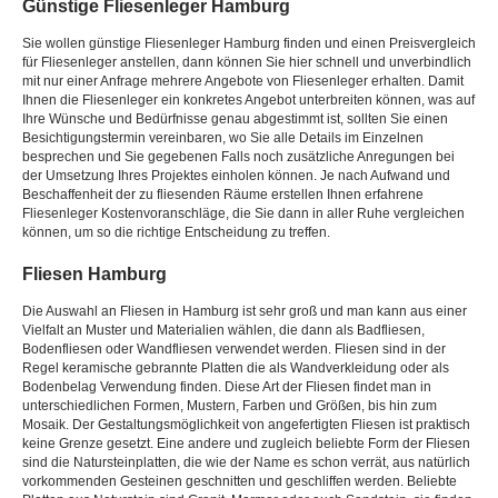
Günstige Fliesenleger Hamburg
Sie wollen günstige Fliesenleger Hamburg finden und einen Preisvergleich
für Fliesenleger anstellen, dann können Sie hier schnell und unverbindlich
mit nur einer Anfrage mehrere Angebote von Fliesenleger erhalten. Damit
Ihnen die Fliesenleger ein konkretes Angebot unterbreiten können, was auf
Ihre Wünsche und Bedürfnisse genau abgestimmt ist, sollten Sie einen
Besichtigungstermin vereinbaren, wo Sie alle Details im Einzelnen
besprechen und Sie gegebenen Falls noch zusätzliche Anregungen bei
der Umsetzung Ihres Projektes einholen können. Je nach Aufwand und
Beschaffenheit der zu fliesenden Räume erstellen Ihnen erfahrene
Fliesenleger Kostenvoranschläge, die Sie dann in aller Ruhe vergleichen
können, um so die richtige Entscheidung zu treffen.
Fliesen Hamburg
Die Auswahl an Fliesen in Hamburg ist sehr groß und man kann aus einer
Vielfalt an Muster und Materialien wählen, die dann als Badfliesen,
Bodenfliesen oder Wandfliesen verwendet werden. Fliesen sind in der
Regel keramische gebrannte Platten die als Wandverkleidung oder als
Bodenbelag Verwendung finden. Diese Art der Fliesen findet man in
unterschiedlichen Formen, Mustern, Farben und Größen, bis hin zum
Mosaik. Der Gestaltungsmöglichkeit von angefertigten Fliesen ist praktisch
keine Grenze gesetzt. Eine andere und zugleich beliebte Form der Fliesen
sind die Natursteinplatten, die wie der Name es schon verrät, aus natürlich
vorkommenden Gesteinen geschnitten und geschliffen werden. Beliebte