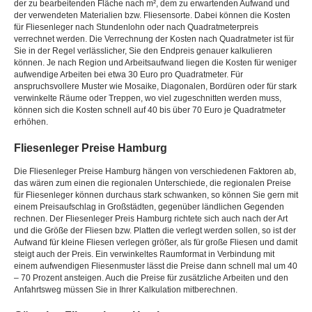
der zu bearbeitenden Fläche nach m², dem zu erwartenden Aufwand und
der verwendeten Materialien bzw. Fliesensorte. Dabei können die Kosten
für Fliesenleger nach Stundenlohn oder nach Quadratmeterpreis
verrechnet werden. Die Verrechnung der Kosten nach Quadratmeter ist für
Sie in der Regel verlässlicher, Sie den Endpreis genauer kalkulieren
können. Je nach Region und Arbeitsaufwand liegen die Kosten für weniger
aufwendige Arbeiten bei etwa 30 Euro pro Quadratmeter. Für
anspruchsvollere Muster wie Mosaike, Diagonalen, Bordüren oder für stark
verwinkelte Räume oder Treppen, wo viel zugeschnitten werden muss,
können sich die Kosten schnell auf 40 bis über 70 Euro je Quadratmeter
erhöhen.
Fliesenleger Preise Hamburg
Die Fliesenleger Preise Hamburg hängen von verschiedenen Faktoren ab,
das wären zum einen die regionalen Unterschiede, die regionalen Preise
für Fliesenleger können durchaus stark schwanken, so können Sie gern mit
einem Preisaufschlag in Großstädten, gegenüber ländlichen Gegenden
rechnen. Der Fliesenleger Preis Hamburg richtete sich auch nach der Art
und die Größe der Fliesen bzw. Platten die verlegt werden sollen, so ist der
Aufwand für kleine Fliesen verlegen größer, als für große Fliesen und damit
steigt auch der Preis. Ein verwinkeltes Raumformat in Verbindung mit
einem aufwendigen Fliesenmuster lässt die Preise dann schnell mal um 40
– 70 Prozent ansteigen. Auch die Preise für zusätzliche Arbeiten und den
Anfahrtsweg müssen Sie in Ihrer Kalkulation mitberechnen.