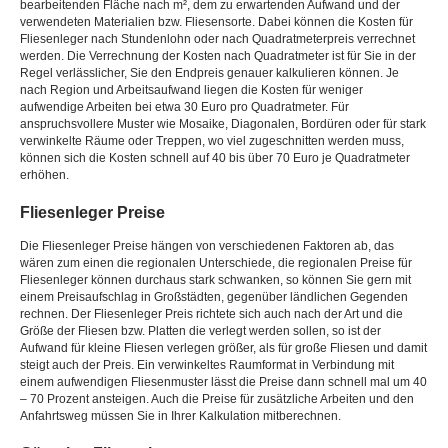
bearbeitenden Fläche nach m², dem zu erwartenden Aufwand und der
verwendeten Materialien bzw. Fliesensorte. Dabei können die Kosten für
Fliesenleger nach Stundenlohn oder nach Quadratmeterpreis verrechnet
werden. Die Verrechnung der Kosten nach Quadratmeter ist für Sie in der
Regel verlässlicher, Sie den Endpreis genauer kalkulieren können. Je
nach Region und Arbeitsaufwand liegen die Kosten für weniger
aufwendige Arbeiten bei etwa 30 Euro pro Quadratmeter. Für
anspruchsvollere Muster wie Mosaike, Diagonalen, Bordüren oder für stark
verwinkelte Räume oder Treppen, wo viel zugeschnitten werden muss,
können sich die Kosten schnell auf 40 bis über 70 Euro je Quadratmeter
erhöhen.
Fliesenleger Preise
Die Fliesenleger Preise hängen von verschiedenen Faktoren ab, das
wären zum einen die regionalen Unterschiede, die regionalen Preise für
Fliesenleger können durchaus stark schwanken, so können Sie gern mit
einem Preisaufschlag in Großstädten, gegenüber ländlichen Gegenden
rechnen. Der Fliesenleger Preis richtete sich auch nach der Art und die
Größe der Fliesen bzw. Platten die verlegt werden sollen, so ist der
Aufwand für kleine Fliesen verlegen größer, als für große Fliesen und damit
steigt auch der Preis. Ein verwinkeltes Raumformat in Verbindung mit
einem aufwendigen Fliesenmuster lässt die Preise dann schnell mal um 40
– 70 Prozent ansteigen. Auch die Preise für zusätzliche Arbeiten und den
Anfahrtsweg müssen Sie in Ihrer Kalkulation mitberechnen.