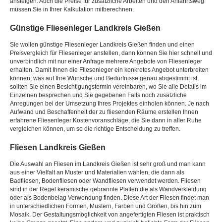
ansteigen. Auch die Preise für zusätzliche Arbeiten und den Anfahrtsweg
müssen Sie in Ihrer Kalkulation mitberechnen.
Günstige Fliesenleger Landkreis Gießen
Sie wollen günstige Fliesenleger Landkreis Gießen finden und einen
Preisvergleich für Fliesenleger anstellen, dann können Sie hier schnell und
unverbindlich mit nur einer Anfrage mehrere Angebote von Fliesenleger
erhalten. Damit Ihnen die Fliesenleger ein konkretes Angebot unterbreiten
können, was auf Ihre Wünsche und Bedürfnisse genau abgestimmt ist,
sollten Sie einen Besichtigungstermin vereinbaren, wo Sie alle Details im
Einzelnen besprechen und Sie gegebenen Falls noch zusätzliche
Anregungen bei der Umsetzung Ihres Projektes einholen können. Je nach
Aufwand und Beschaffenheit der zu fliesenden Räume erstellen Ihnen
erfahrene Fliesenleger Kostenvoranschläge, die Sie dann in aller Ruhe
vergleichen können, um so die richtige Entscheidung zu treffen.
Fliesen Landkreis Gießen
Die Auswahl an Fliesen im Landkreis Gießen ist sehr groß und man kann
aus einer Vielfalt an Muster und Materialien wählen, die dann als
Badfliesen, Bodenfliesen oder Wandfliesen verwendet werden. Fliesen
sind in der Regel keramische gebrannte Platten die als Wandverkleidung
oder als Bodenbelag Verwendung finden. Diese Art der Fliesen findet man
in unterschiedlichen Formen, Mustern, Farben und Größen, bis hin zum
Mosaik. Der Gestaltungsmöglichkeit von angefertigten Fliesen ist praktisch