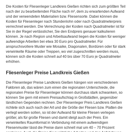
Die Kosten für Fliesenleger Landkreis Gießen richten sich zum größten Teil
nach der zu bearbeitenden Fläche nach m², dem zu erwartenden Aufwand
und der verwendeten Materialien bzw. Fliesensorte. Dabei können die
Kosten für Fliesenleger nach Stundenlohn oder nach Quadratmeterpreis
verrechnet werden. Die Verrechnung der Kosten nach Quadratmeter ist für
Sie in der Regel verlässlicher, Sie den Endpreis genauer kalkulieren
können. Je nach Region und Arbeitsaufwand liegen die Kosten für weniger
aufwendige Arbeiten bei etwa 30 Euro pro Quadratmeter. Für
anspruchsvollere Muster wie Mosaike, Diagonalen, Bordüren oder für stark
verwinkelte Räume oder Treppen, wo viel zugeschnitten werden muss,
können sich die Kosten schnell auf 40 bis über 70 Euro je Quadratmeter
erhöhen.
Fliesenleger Preise Landkreis Gießen
Die Fliesenleger Preise Landkreis Gießen hängen von verschiedenen
Faktoren ab, das wären zum einen die regionalen Unterschiede, die
regionalen Preise für Fliesenleger können durchaus stark schwanken, so
können Sie gern mit einem Preisaufschlag in Großstädten, gegenüber
ländlichen Gegenden rechnen. Der Fliesenleger Preis Landkreis Gießen
richtete sich auch nach der Art und die Größe der Fliesen bzw. Platten die
verlegt werden sollen, so ist der Aufwand für kleine Fliesen verlegen
größer, als für große Fliesen und damit steigt auch der Preis. Ein
verwinkeltes Raumformat in Verbindung mit einem aufwendigen
Fliesenmuster lässt die Preise dann schnell mal um 40 – 70 Prozent