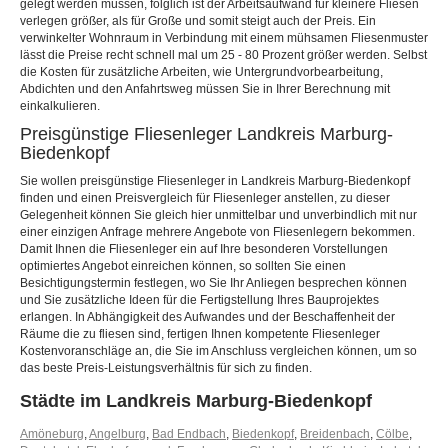
gelegt werden müssen, folglich ist der Arbeitsaufwand für kleinere Fliesen
verlegen größer, als für Große und somit steigt auch der Preis. Ein
verwinkelter Wohnraum in Verbindung mit einem mühsamen Fliesenmuster
lässt die Preise recht schnell mal um 25 - 80 Prozent größer werden. Selbst
die Kosten für zusätzliche Arbeiten, wie Untergrundvorbearbeitung,
Abdichten und den Anfahrtsweg müssen Sie in Ihrer Berechnung mit
einkalkulieren.
Preisgünstige Fliesenleger Landkreis Marburg-
Biedenkopf
Sie wollen preisgünstige Fliesenleger in Landkreis Marburg-Biedenkopf
finden und einen Preisvergleich für Fliesenleger anstellen, zu dieser
Gelegenheit können Sie gleich hier unmittelbar und unverbindlich mit nur
einer einzigen Anfrage mehrere Angebote von Fliesenlegern bekommen.
Damit Ihnen die Fliesenleger ein auf Ihre besonderen Vorstellungen
optimiertes Angebot einreichen können, so sollten Sie einen
Besichtigungstermin festlegen, wo Sie Ihr Anliegen besprechen können
und Sie zusätzliche Ideen für die Fertigstellung Ihres Bauprojektes
erlangen. In Abhängigkeit des Aufwandes und der Beschaffenheit der
Räume die zu fliesen sind, fertigen Ihnen kompetente Fliesenleger
Kostenvoranschläge an, die Sie im Anschluss vergleichen können, um so
das beste Preis-Leistungsverhältnis für sich zu finden.
Städte im Landkreis Marburg-Biedenkopf
Amöneburg
,
Angelburg
,
Bad Endbach
,
Biedenkopf
,
Breidenbach
,
Cölbe
,