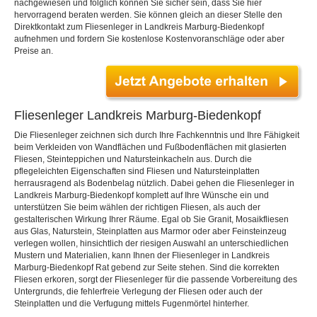
nachgewiesen und folglich können Sie sicher sein, dass Sie hier
hervorragend beraten werden. Sie können gleich an dieser Stelle den
Direktkontakt zum Fliesenleger in Landkreis Marburg-Biedenkopf
aufnehmen und fordern Sie kostenlose Kostenvoranschläge oder aber
Preise an.
Fliesenleger Landkreis Marburg-Biedenkopf
Die Fliesenleger zeichnen sich durch Ihre Fachkenntnis und Ihre Fähigkeit
beim Verkleiden von Wandflächen und Fußbodenflächen mit glasierten
Fliesen, Steinteppichen und Natursteinkacheln aus. Durch die
pflegeleichten Eigenschaften sind Fliesen und Natursteinplatten
herrausragend als Bodenbelag nützlich. Dabei gehen die Fliesenleger in
Landkreis Marburg-Biedenkopf komplett auf Ihre Wünsche ein und
unterstützen Sie beim wählen der richtigen Fliesen, als auch der
gestalterischen Wirkung Ihrer Räume. Egal ob Sie Granit, Mosaikfliesen
aus Glas, Naturstein, Steinplatten aus Marmor oder aber Feinsteinzeug
verlegen wollen, hinsichtlich der riesigen Auswahl an unterschiedlichen
Mustern und Materialien, kann Ihnen der Fliesenleger in Landkreis
Marburg-Biedenkopf Rat gebend zur Seite stehen. Sind die korrekten
Fliesen erkoren, sorgt der Fliesenleger für die passende Vorbereitung des
Untergrunds, die fehlerfreie Verlegung der Fliesen oder auch der
Steinplatten und die Verfugung mittels Fugenmörtel hinterher.