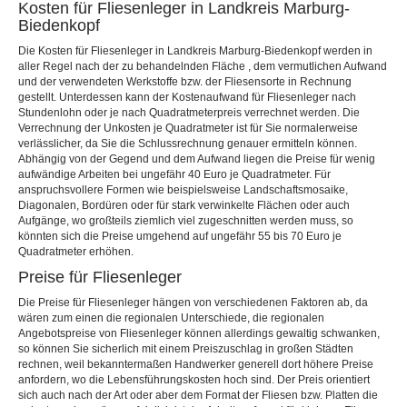
Kosten für Fliesenleger in Landkreis Marburg-
Biedenkopf
Die Kosten für Fliesenleger in Landkreis Marburg-Biedenkopf werden in
aller Regel nach der zu behandelnden Fläche , dem vermutlichen Aufwand
und der verwendeten Werkstoffe bzw. der Fliesensorte in Rechnung
gestellt. Unterdessen kann der Kostenaufwand für Fliesenleger nach
Stundenlohn oder je nach Quadratmeterpreis verrechnet werden. Die
Verrechnung der Unkosten je Quadratmeter ist für Sie normalerweise
verlässlicher, da Sie die Schlussrechnung genauer ermitteln können.
Abhängig von der Gegend und dem Aufwand liegen die Preise für wenig
aufwändige Arbeiten bei ungefähr 40 Euro je Quadratmeter. Für
anspruchsvollere Formen wie beispielsweise Landschaftsmosaike,
Diagonalen, Bordüren oder für stark verwinkelte Flächen oder auch
Aufgänge, wo großteils ziemlich viel zugeschnitten werden muss, so
könnten sich die Preise umgehend auf ungefähr 55 bis 70 Euro je
Quadratmeter erhöhen.
Preise für Fliesenleger
Die Preise für Fliesenleger hängen von verschiedenen Faktoren ab, da
wären zum einen die regionalen Unterschiede, die regionalen
Angebotspreise von Fliesenleger können allerdings gewaltig schwanken,
so können Sie sicherlich mit einem Preiszuschlag in großen Städten
rechnen, weil bekanntermaßen Handwerker generell dort höhere Preise
anfordern, wo die Lebensführungskosten hoch sind. Der Preis orientiert
sich auch nach der Art oder aber dem Format der Fliesen bzw. Platten die