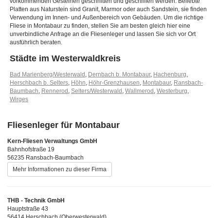
vorkommenden Gesteinen geschnitten und geschliffen werden. Beliebte
Platten aus Naturstein sind Granit, Marmor oder auch Sandstein, sie finden
Verwendung im Innen- und Außenbereich von Gebäuden. Um die richtige
Fliese in Montabaur zu finden, stellen Sie am besten gleich hier eine
unverbindliche Anfrage an die Fliesenleger und lassen Sie sich vor Ort
ausführlich beraten.
Städte im Westerwaldkreis
Bad Marienberg/Westerwald
,
Dernbach b. Montabaur
,
Hachenburg
,
Herschbach b. Selters
,
Höhn
,
Höhr-Grenzhausen
,
Montabaur
,
Ransbach-
Baumbach
,
Rennerod
,
Selters/Westerwald
,
Wallmerod
,
Westerburg
,
Wirges
Fliesenleger für Montabaur
Kern-Fliesen Verwaltungs GmbH
Bahnhofstraße 19
56235 Ransbach-Baumbach
Mehr Informationen zu dieser Firma
THB - Technik GmbH
Hauptstraße 43
56414 Herschbach (Oberwesterwald)