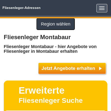
Fliesenleger-Adressen
Toggle
naviga
Region wählen
Fliesenleger Montabaur
Fliesenleger Montabaur - hier Angebote von
Fliesenleger in Montabaur erhalten
Erweiterte
Fliesenleger Suche