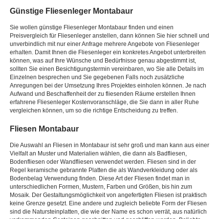
Günstige Fliesenleger Montabaur
Sie wollen günstige Fliesenleger Montabaur finden und einen
Preisvergleich für Fliesenleger anstellen, dann können Sie hier schnell und
unverbindlich mit nur einer Anfrage mehrere Angebote von Fliesenleger
erhalten. Damit Ihnen die Fliesenleger ein konkretes Angebot unterbreiten
können, was auf Ihre Wünsche und Bedürfnisse genau abgestimmt ist,
sollten Sie einen Besichtigungstermin vereinbaren, wo Sie alle Details im
Einzelnen besprechen und Sie gegebenen Falls noch zusätzliche
Anregungen bei der Umsetzung Ihres Projektes einholen können. Je nach
Aufwand und Beschaffenheit der zu fliesenden Räume erstellen Ihnen
erfahrene Fliesenleger Kostenvoranschläge, die Sie dann in aller Ruhe
vergleichen können, um so die richtige Entscheidung zu treffen.
Fliesen Montabaur
Die Auswahl an Fliesen in Montabaur ist sehr groß und man kann aus einer
Vielfalt an Muster und Materialien wählen, die dann als Badfliesen,
Bodenfliesen oder Wandfliesen verwendet werden. Fliesen sind in der
Regel keramische gebrannte Platten die als Wandverkleidung oder als
Bodenbelag Verwendung finden. Diese Art der Fliesen findet man in
unterschiedlichen Formen, Mustern, Farben und Größen, bis hin zum
Mosaik. Der Gestaltungsmöglichkeit von angefertigten Fliesen ist praktisch
keine Grenze gesetzt. Eine andere und zugleich beliebte Form der Fliesen
sind die Natursteinplatten, die wie der Name es schon verrät, aus natürlich