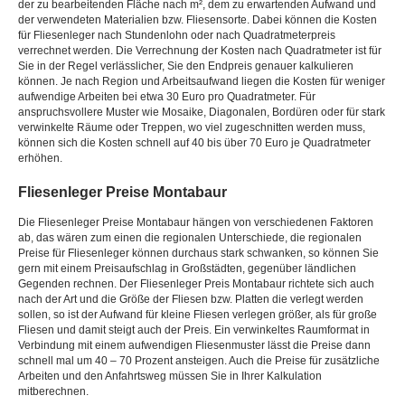
der zu bearbeitenden Fläche nach m², dem zu erwartenden Aufwand und
der verwendeten Materialien bzw. Fliesensorte. Dabei können die Kosten
für Fliesenleger nach Stundenlohn oder nach Quadratmeterpreis
verrechnet werden. Die Verrechnung der Kosten nach Quadratmeter ist für
Sie in der Regel verlässlicher, Sie den Endpreis genauer kalkulieren
können. Je nach Region und Arbeitsaufwand liegen die Kosten für weniger
aufwendige Arbeiten bei etwa 30 Euro pro Quadratmeter. Für
anspruchsvollere Muster wie Mosaike, Diagonalen, Bordüren oder für stark
verwinkelte Räume oder Treppen, wo viel zugeschnitten werden muss,
können sich die Kosten schnell auf 40 bis über 70 Euro je Quadratmeter
erhöhen.
Fliesenleger Preise Montabaur
Die Fliesenleger Preise Montabaur hängen von verschiedenen Faktoren
ab, das wären zum einen die regionalen Unterschiede, die regionalen
Preise für Fliesenleger können durchaus stark schwanken, so können Sie
gern mit einem Preisaufschlag in Großstädten, gegenüber ländlichen
Gegenden rechnen. Der Fliesenleger Preis Montabaur richtete sich auch
nach der Art und die Größe der Fliesen bzw. Platten die verlegt werden
sollen, so ist der Aufwand für kleine Fliesen verlegen größer, als für große
Fliesen und damit steigt auch der Preis. Ein verwinkeltes Raumformat in
Verbindung mit einem aufwendigen Fliesenmuster lässt die Preise dann
schnell mal um 40 – 70 Prozent ansteigen. Auch die Preise für zusätzliche
Arbeiten und den Anfahrtsweg müssen Sie in Ihrer Kalkulation
mitberechnen.