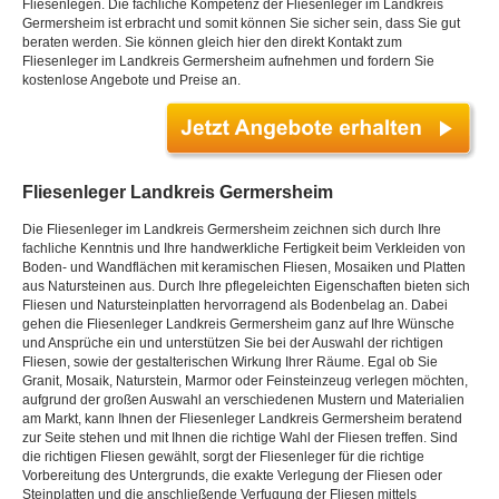
Fliesenlegen. Die fachliche Kompetenz der Fliesenleger im Landkreis
Germersheim ist erbracht und somit können Sie sicher sein, dass Sie gut
beraten werden. Sie können gleich hier den direkt Kontakt zum
Fliesenleger im Landkreis Germersheim aufnehmen und fordern Sie
kostenlose Angebote und Preise an.
Fliesenleger Landkreis Germersheim
Die Fliesenleger im Landkreis Germersheim zeichnen sich durch Ihre
fachliche Kenntnis und Ihre handwerkliche Fertigkeit beim Verkleiden von
Boden- und Wandflächen mit keramischen Fliesen, Mosaiken und Platten
aus Natursteinen aus. Durch Ihre pflegeleichten Eigenschaften bieten sich
Fliesen und Natursteinplatten hervorragend als Bodenbelag an. Dabei
gehen die Fliesenleger Landkreis Germersheim ganz auf Ihre Wünsche
und Ansprüche ein und unterstützen Sie bei der Auswahl der richtigen
Fliesen, sowie der gestalterischen Wirkung Ihrer Räume. Egal ob Sie
Granit, Mosaik, Naturstein, Marmor oder Feinsteinzeug verlegen möchten,
aufgrund der großen Auswahl an verschiedenen Mustern und Materialien
am Markt, kann Ihnen der Fliesenleger Landkreis Germersheim beratend
zur Seite stehen und mit Ihnen die richtige Wahl der Fliesen treffen. Sind
die richtigen Fliesen gewählt, sorgt der Fliesenleger für die richtige
Vorbereitung des Untergrunds, die exakte Verlegung der Fliesen oder
Steinplatten und die anschließende Verfugung der Fliesen mittels