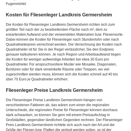
Fugenmörtel.
Kosten für Fliesenleger Landkreis Germersheim
Die Kosten für Fliesenleger Landkreis Germersheim richten sich zum
größten Teil nach der zu bearbeitenden Fläche nach m², dem zu
erwartenden Aufwand und der verwendeten Materialien bzw. Fliesensorte.
Dabei können die Kosten für Fliesenleger nach Stundenlohn oder nach
Quadratmeterpreis verrechnet werden. Die Verrechnung der Kosten nach
Quadratmeter ist für Sie in der Regel verlässlicher, Sie den Endpreis
genauer kalkulieren können. Je nach Region und Arbeitsaufwand liegen
die Kosten für weniger aufwendige Arbeiten bei etwa 30 Euro pro
Quadratmeter. Für anspruchsvollere Muster wie Mosaike, Diagonalen,
Bordüren oder für stark verwinkelte Räume oder Treppen, wo viel
zugeschnitten werden muss, können sich die Kosten schnell auf 40 bis
über 70 Euro je Quadratmeter erhöhen.
Fliesenleger Preise Landkreis Germersheim
Die Fliesenleger Preise Landkreis Germersheim hängen von
verschiedenen Faktoren ab, das wären zum einen die regionalen
Unterschiede, die regionalen Preise für Fliesenleger können durchaus
stark schwanken, so können Sie gern mit einem Preisaufschlag in
Großstädten, gegenüber ländlichen Gegenden rechnen. Der Fliesenleger
Preis Landkreis Germersheim richtete sich auch nach der Art und die
Größe der Fliesen bzw. Platten die verlegt werden sollen, so ist der