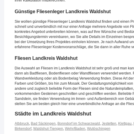
Ihrer Kalkulation mitberechnen.
Günstige Fliesenleger Landkreis Waldshut
Sie wollen günstige Fliesenleger Landkreis Waldshut finden und einen Pre
schnell und unverbindlich mit nur einer Anfrage mehrere Angebote von Fli
konkretes Angebot unterbreiten können, was auf Ihre Wünsche und Bedürf
Besichtigungstermin vereinbaren, wo Sie alle Details im Einzelnen bes
bei der Umsetzung Ihres Projektes einholen können. Je nach Aufwand un
erfahrene Fliesenleger Kostenvoranschläge, die Sie dann in aller Ruhe ve
Fliesen Landkreis Waldshut
Die Auswahl an Fliesen im Landkreis Waldshut ist sehr groß und man kann
dann als Badfliesen, Bodenfliesen oder Wandfliesen verwendet werden. Fl
Wandverkleidung oder als Bodenbelag Verwendung finden. Diese Art der F
Farben und Größen, bis hin zum Mosaik. Der Gestaltungsmöglichkeit von an
andere und zugleich beliebte Form der Fliesen sind die Natursteinplatten,
vorkommenden Gesteinen geschnitten und geschliffen werden. Beliebte Pl
Sandstein, sie finden Verwendung im Innen- und Außenbereich von Gebäud
stellen Sie am besten gleich hier eine unverbindliche Anfrage an die Flies
Städte im Landkreis Waldshut
Albbruck
,
Bad Säckingen
,
Bonndorf im Schwarzwald
,
Jestetten
,
Klettgau
,
Birkendorf
,
Waldshut-Tiengen
,
Wehr/Baden
,
Wutöschingen