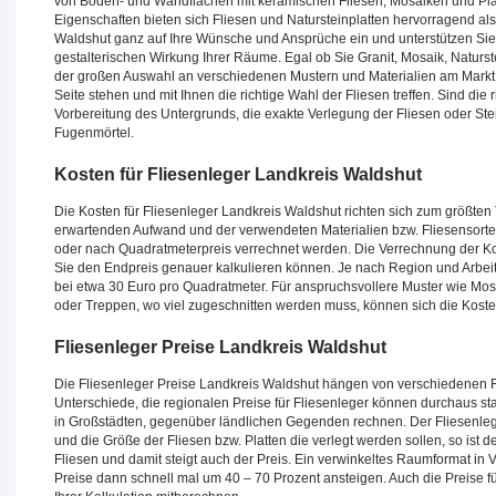
von Boden- und Wandflächen mit keramischen Fliesen, Mosaiken und Platt
Eigenschaften bieten sich Fliesen und Natursteinplatten hervorragend a
Waldshut ganz auf Ihre Wünsche und Ansprüche ein und unterstützen Sie b
gestalterischen Wirkung Ihrer Räume. Egal ob Sie Granit, Mosaik, Natur
der großen Auswahl an verschiedenen Mustern und Materialien am Markt,
Seite stehen und mit Ihnen die richtige Wahl der Fliesen treffen. Sind die r
Vorbereitung des Untergrunds, die exakte Verlegung der Fliesen oder Ste
Fugenmörtel.
Kosten für Fliesenleger Landkreis Waldshut
Die Kosten für Fliesenleger Landkreis Waldshut richten sich zum größten
erwartenden Aufwand und der verwendeten Materialien bzw. Fliesensorte
oder nach Quadratmeterpreis verrechnet werden. Die Verrechnung der Kost
Sie den Endpreis genauer kalkulieren können. Je nach Region und Arbei
bei etwa 30 Euro pro Quadratmeter. Für anspruchsvollere Muster wie Mos
oder Treppen, wo viel zugeschnitten werden muss, können sich die Koste
Fliesenleger Preise Landkreis Waldshut
Die Fliesenleger Preise Landkreis Waldshut hängen von verschiedenen F
Unterschiede, die regionalen Preise für Fliesenleger können durchaus s
in Großstädten, gegenüber ländlichen Gegenden rechnen. Der Fliesenlege
und die Größe der Fliesen bzw. Platten die verlegt werden sollen, so ist d
Fliesen und damit steigt auch der Preis. Ein verwinkeltes Raumformat in
Preise dann schnell mal um 40 – 70 Prozent ansteigen. Auch die Preise f