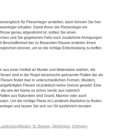
isvergleich für Fliesenleger anstellen, dann können Sie hier
esenleger erhalten. Damit Ihnen die Fliesenleger ein
nisse genau abgestimmt ist, sollten Sie einen
prechen und Sie gegebenen Falls noch zusätzliche Anregungen
d Beschaffenheit der zu fliesenden Räume erstellen Ihnen
rgleichen können, um so die richtige Entscheidung zu treffen.
 aus einer Vielfalt an Muster und Materialien wählen, die
iesen sind in der Regel keramische gebrannte Platten die als
liesen findet man in unterschiedlichen Formen, Mustern,
gefertigten Fliesen ist praktisch keine Grenze gesetzt. Eine
 die wie der Name es schon verrät, aus natürlich
atten aus Naturstein sind Granit, Marmor oder auch
en. Um die richtige Fliese im Landkreis Waldshut zu finden,
enleger und lassen Sie sich vor Ort ausführlich beraten.
Laufenburg/Baden
,
St. Blasien
,
Stühlingen
,
Ühlingen-