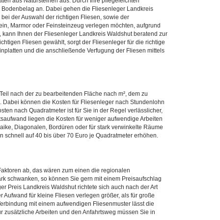
en aus Natursteinen aus. Durch Ihre pflegeleichten
ls Bodenbelag an. Dabei gehen die Fliesenleger Landkreis
ei der Auswahl der richtigen Fliesen, sowie der
stein, Marmor oder Feinsteinzeug verlegen möchten, aufgrund
 kann Ihnen der Fliesenleger Landkreis Waldshut beratend zur
ichtigen Fliesen gewählt, sorgt der Fliesenleger für die richtige
inplatten und die anschließende Verfugung der Fliesen mittels
 Teil nach der zu bearbeitenden Fläche nach m², dem zu
. Dabei können die Kosten für Fliesenleger nach Stundenlohn
en nach Quadratmeter ist für Sie in der Regel verlässlicher,
tsaufwand liegen die Kosten für weniger aufwendige Arbeiten
aike, Diagonalen, Bordüren oder für stark verwinkelte Räume
n schnell auf 40 bis über 70 Euro je Quadratmeter erhöhen.
aktoren ab, das wären zum einen die regionalen
tark schwanken, so können Sie gern mit einem Preisaufschlag
r Preis Landkreis Waldshut richtete sich auch nach der Art
er Aufwand für kleine Fliesen verlegen größer, als für große
 Verbindung mit einem aufwendigen Fliesenmuster lässt die
ür zusätzliche Arbeiten und den Anfahrtsweg müssen Sie in